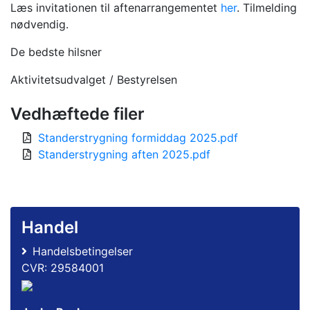
Læs invitationen til aftenarrangementet
her
. Tilmelding
nødvendig.
De bedste hilsner
Aktivitetsudvalget / Bestyrelsen
Vedhæftede filer
Standerstrygning formiddag 2025.pdf
Standerstrygning aften 2025.pdf
Handel
Handelsbetingelser
CVR: 29584001